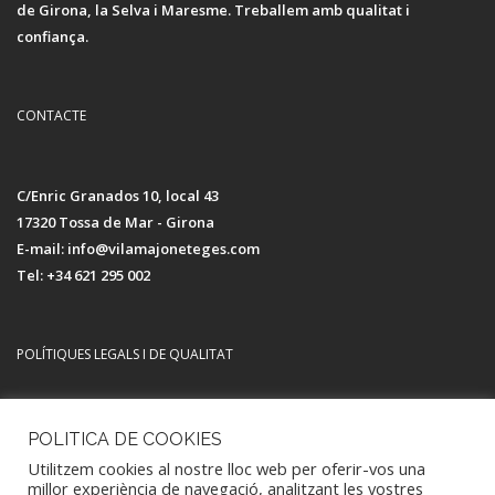
de Girona, la Selva i Maresme. Treballem amb qualitat i
confiança.
CONTACTE
C/Enric Granados 10, local 43
17320 Tossa de Mar - Girona
E-mail: info@vilamajoneteges.com
Tel: +34 621 295 002
POLÍTIQUES LEGALS I DE QUALITAT
Avís legal i política de privacitat
POLITICA DE COOKIES
Política de Qualitat i Medi Ambient
Utilitzem cookies al nostre lloc web per oferir-vos una
Política de Cookies
millor experiència de navegació, analitzant les vostres