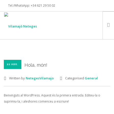
Tel./WhatsApp: +34 621 29 50 02
info@vilamajoneteges.com
INSTAGRAM
INICI
SERVEIS
CERTIFICACIONS
Hola, món!
22 ABR.
CONTACTE
Written by
NetegesVilamajo
Categorised
General
SEARCH SITE
Benvinguts al WordPress. Aquest és la primera entrada. Editeu-la o
suprimiu-la, i aleshores comenceu a escriure!