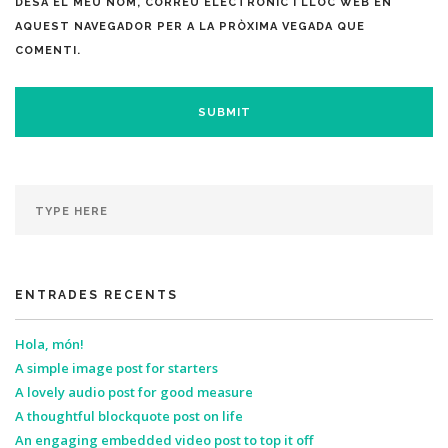
DESA EL MEU NOM, CORREU ELECTRÒNIC I LLOC WEB EN
AQUEST NAVEGADOR PER A LA PRÒXIMA VEGADA QUE
COMENTI.
ENTRADES RECENTS
Hola, món!
A simple image post for starters
A lovely audio post for good measure
A thoughtful blockquote post on life
An engaging embedded video post to top it off